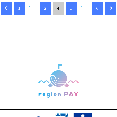
...
...
1
3
4
5
6