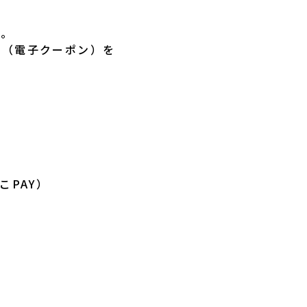
。
す。
ト（電子クーポン）を
こPAY）