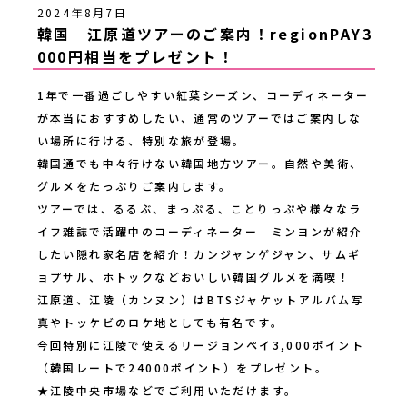
2024年8月7日
韓国 江原道ツアーのご案内！regionPAY3
000円相当をプレゼント！
1年で一番過ごしやすい紅葉シーズン、コーディネーター
が本当におすすめしたい、通常のツアーではご案内しな
い場所に行ける、特別な旅が登場。
韓国通でも中々行けない韓国地方ツアー。自然や美術、
グルメをたっぷりご案内します。
ツアーでは、るるぶ、まっぷる、ことりっぷや様々なラ
イフ雑誌で活躍中のコーディネーター ミンヨンが紹介
したい隠れ家名店を紹介！カンジャンゲジャン、サムギ
ョプサル、ホトックなどおいしい韓国グルメを満喫！
江原道、江陵（カンヌン）はBTSジャケットアルバム写
真やトッケビのロケ地としても有名です。
今回特別に江陵で使えるリージョンペイ3,000ポイント
（韓国レートで24000ポイント）をプレゼント。
★江陵中央市場などでご利用いただけます。